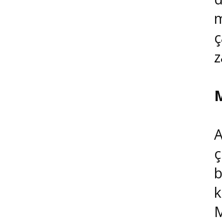
m
ç
z
M
A
ç
b
k
M