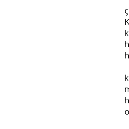
ç
K
k
h
h
B
k
m
h
o