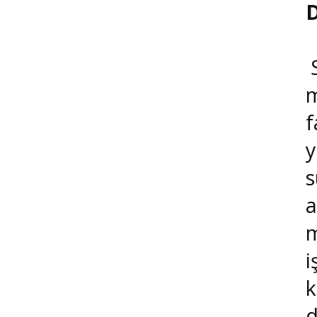
D
S
m
f
y
s
a
m
i
k
d