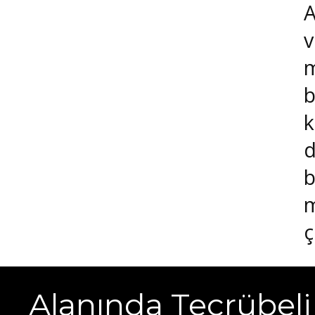
A
v
m
b
k
d
b
m
ç
Alanında Tecrübeli 