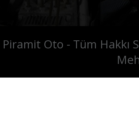
Piramit Oto - Tüm Hakkı S
Meh