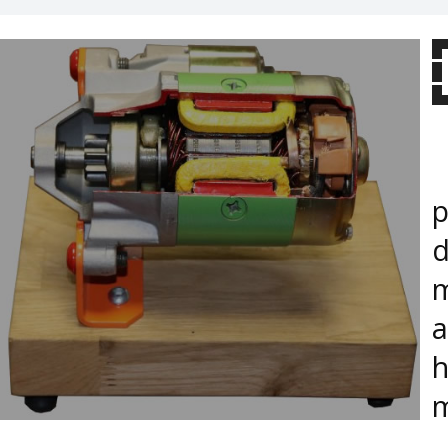
M
p
d
m
a
h
m
M